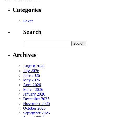
Categories
Poker
Search
Archives
August 2026
July 2026
June 2026
May 2026
April 2026
March 2026
January 2026
December 2025
November 2025
October 2025
September 2025