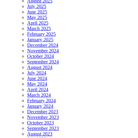
August 2025
July 2025
June 2025
May 2025
April 2025
March 2025
February 2025
January 2025
December 2024
November 2024
October 2024
September 2024
August 2024
July 2024
June 2024
May 2024
April 2024
March 2024
February 2024
January 2024
December 2023
November 2023
October 2023
September 2023
August 2023