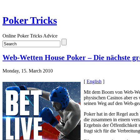
Poker Tricks
Online Poker Tricks Advice
Web-Wetten House Poker – Die nächste gr
Monday, 15. March 2010
[
English
]
Mit dem Boom von Web-Wetten
physischen Casinos aber es 
seinen Weg auf den Web-gearb
Poker hat in der Regel auc
die zusammen in einem verrau
Ergebnis der Öffentlichkeit
fragt sich für die Verbreit