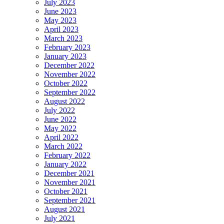
July 2023
June 2023
May 2023
April 2023
March 2023
February 2023
January 2023
December 2022
November 2022
October 2022
September 2022
August 2022
July 2022
June 2022
May 2022
April 2022
March 2022
February 2022
January 2022
December 2021
November 2021
October 2021
September 2021
August 2021
July 2021