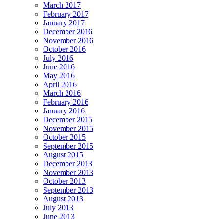
March 2017
February 2017
January 2017
December 2016
November 2016
October 2016
July 2016
June 2016
May 2016
April 2016
March 2016
February 2016
January 2016
December 2015
November 2015
October 2015
September 2015
August 2015
December 2013
November 2013
October 2013
September 2013
August 2013
July 2013
June 2013