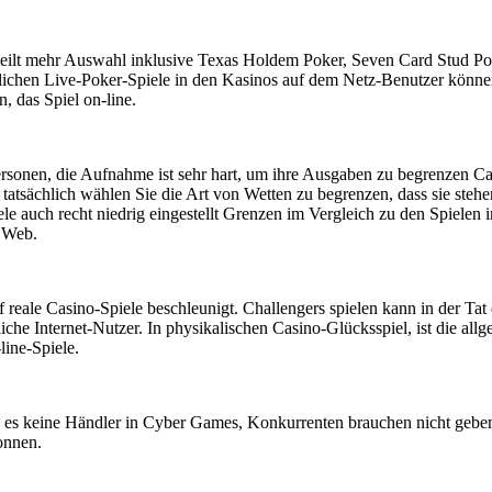
teilt mehr Auswahl inklusive Texas Holdem Poker, Seven Card Stud Po
ichen Live-Poker-Spiele in den Kasinos auf dem Netz-Benutzer können 
, das Spiel on-line.
Personen, die Aufnahme ist sehr hart, um ihre Ausgaben zu begrenzen Ca
 tatsächlich wählen Sie die Art von Wetten zu begrenzen, dass sie ste
e auch recht niedrig eingestellt Grenzen im Vergleich zu den Spielen 
m Web.
auf reale Casino-Spiele beschleunigt. Challengers spielen kann in der 
tliche Internet-Nutzer. In physikalischen Casino-Glücksspiel, ist die a
line-Spiele.
 es keine Händler in Cyber Games, Konkurrenten brauchen nicht geben 
onnen.