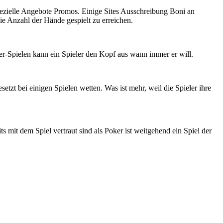
pezielle Angebote Promos. Einige Sites Ausschreibung Boni an
ie Anzahl der Hände gespielt zu erreichen.
ker-Spielen kann ein Spieler den Kopf aus wann immer er will.
zt bei einigen Spielen wetten. Was ist mehr, weil die Spieler ihre
ts mit dem Spiel vertraut sind als Poker ist weitgehend ein Spiel der