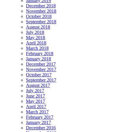
January 2019
December 2018
November 2018
October 2018
September 2018
August 2018
July 2018
May 2018
April 2018
March 2018
February 2018
January 2018
December 2017
November 2017
October 2017
September 2017
August 2017
July 2017
June 2017
May 2017
April 2017
March 2017
February 2017
January 2017
December 2016