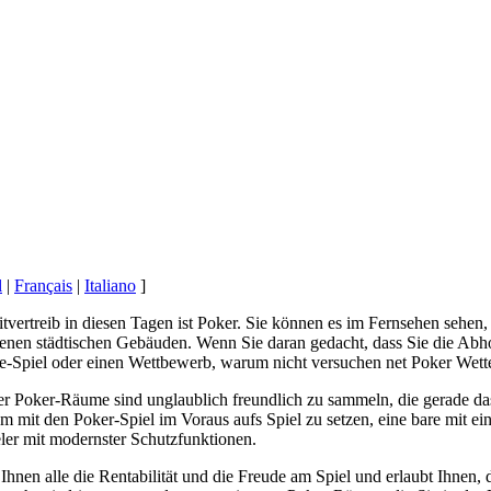
l
|
Français
|
Italiano
]
itvertreib in diesen Tagen ist Poker. Sie können es im Fernsehen sehe
denen städtischen Gebäuden. Wenn Sie daran gedacht, dass Sie die Abhol
ve-Spiel oder einen Wettbewerb, warum nicht versuchen net Poker Wett
r Poker-Räume sind unglaublich freundlich zu sammeln, die gerade da
 mit den Poker-Spiel im Voraus aufs Spiel zu setzen, eine bare mit ei
ler mit modernster Schutzfunktionen.
t Ihnen alle die Rentabilität und die Freude am Spiel und erlaubt Ihne