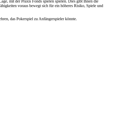
Lage, mit der Praxis Fonds spielen spielen. Dies gibt Ihnen die
Fähigkeiten voraus bewegt sich für ein höheres Risiko, Spiele und
hren, das Pokerspiel zu Anfängerspieler könnte.