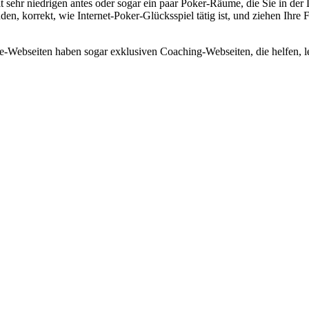
mit sehr niedrigen antes oder sogar ein paar Poker-Räume, die Sie in der 
en, korrekt, wie Internet-Poker-Glücksspiel tätig ist, und ziehen Ihre 
e-Webseiten haben sogar exklusiven Coaching-Webseiten, die helfen, le