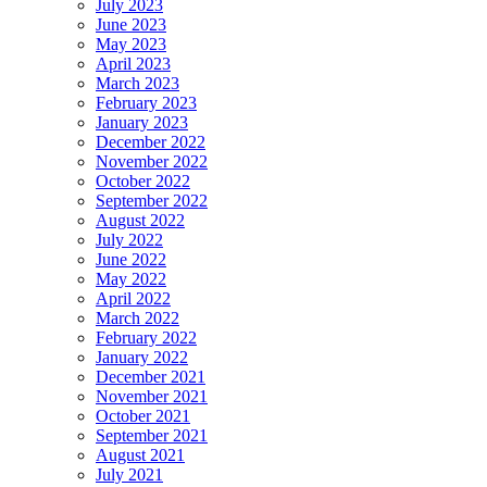
July 2023
June 2023
May 2023
April 2023
March 2023
February 2023
January 2023
December 2022
November 2022
October 2022
September 2022
August 2022
July 2022
June 2022
May 2022
April 2022
March 2022
February 2022
January 2022
December 2021
November 2021
October 2021
September 2021
August 2021
July 2021