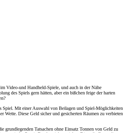
n, im Video-und Handheld-Spiele, und auch in der Nähe
ung des Spiels gern hätten, aber ein bißchen feige der harten
en?
s Spiel. Mit einer Auswahl von Beilagen und Spiel-Möglichkeiten
ner Wette. Diese Geld sicher und gesicherten Räumen zu verbieten
n, die grundlegenden Tatsachen ohne Einsatz Tonnen von Geld zu