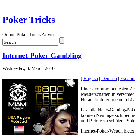
Poker Tricks
Online Poker Tricks Advice
Internet-Poker Gambling
Wednesday, 3. March 2010
[
English
|
Deutsch
|
Españo
Einer der prominentesten Ze
Meisterschaften in verschie
Herausforderer in einem Li
Fast alle Netto-Gaming-Poke
können Neulinge sich bequem
und Betrug zu schützen Spie
Internet-Poker-Wetten biete