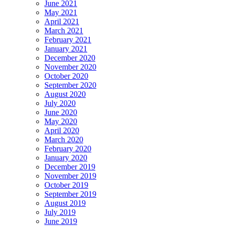
June 2021
May 2021
April 2021
March 2021
February 2021
January 2021
December 2020
November 2020
October 2020
September 2020
August 2020
July 2020
June 2020
May 2020
April 2020
March 2020
February 2020
January 2020
December 2019
November 2019
October 2019
September 2019
August 2019
July 2019
June 2019